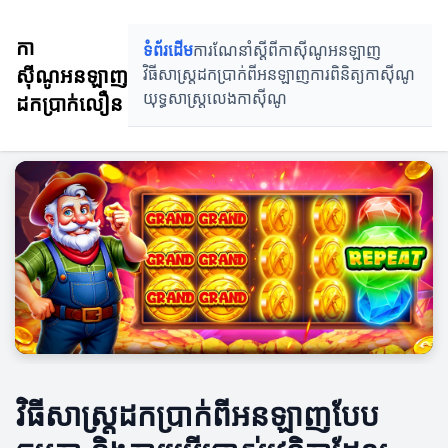
កា
ទំព័រដើម
ការណែនាំស្តីពីកាស៊ីណូអនឡាញ
ស៊ីណូអនឡាញ
វិធីសាស្ត្រដកប្រាក់ពីអនឡាញ
ការ​ពិនិត្យ​កាស៊ីណូ
ដកប្រាក់លឿន
យុទ្ធសាស្ត្រលេងកាស៊ីណូ
វិធីសាស្ត្រដកប្រាក់ពីអនឡាញបែប