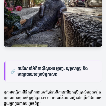
ការណែនាំអំពីកាស៊ីណូអនឡាញ: យុទ្ធសាស្រ្ត និង
🔗
មធ្យោបាយសម្រាប់អ្នកលេង
អ្នកអាចធ្វើការពិនិត្យពីការវាយតម្លៃនៃវេទិកានេះពីអ្នកប្រើប្រាស់ផ្សេងទៀត
មុនពេលសម្រេចចិត្តប្រើប្រាស់។ អាចមានព័ត៌មានលម្អិតជាច្រើនដែលអាច
ជួយអ្នកក្នុងការសម្រេចចិត្ត។