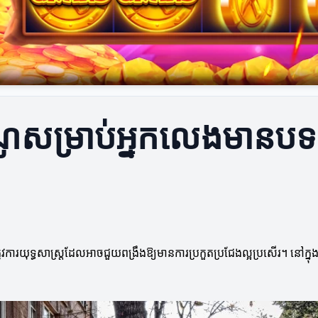
ីណូសម្រាប់អ្នកលេងមានប
ារយុទ្ធសាស្ត្រដែលអាចជួយពង្រឹងឱ្យមានការប្រកួតប្រជែងល្អប្រសើរ។ នៅក