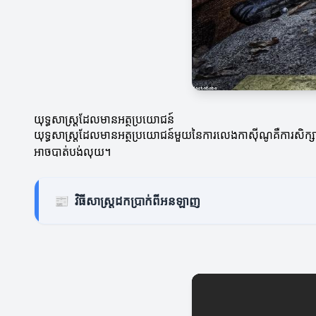
យុទ្ធសាស្ត្រដែលមានអត្ថប្រយោជន៍
យុទ្ធសាស្ត្រដែលមានអត្ថប្រយោជន៍មួយនៃការលេងកាស៊ីណូគឺការសិក្សាអ
អាចបាត់បង់លុយ។
📰
វិធីសាស្ត្រដកប្រាក់ពីអនឡាញ