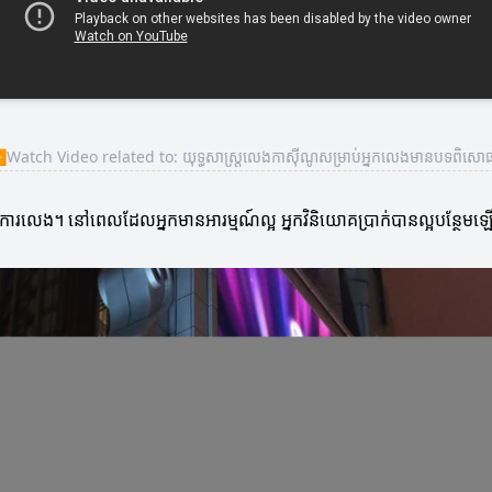
▶
Watch Video related to: យុទ្ធសាស្ត្រលេងកាស៊ីណូសម្រាប់អ្នកលេងមានបទពិសោធ
្នុងការលេង។ នៅពេលដែលអ្នកមានអារម្មណ៍ល្អ អ្នកវិនិយោគប្រាក់បានល្អបន្ថែម