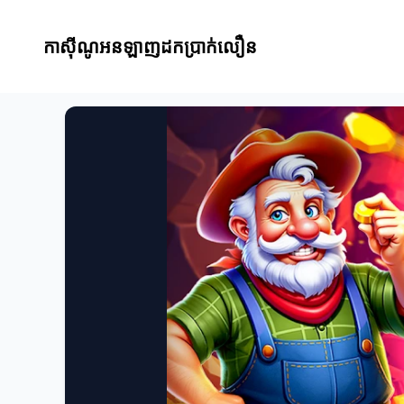
កាស៊ីណូអនឡាញដកប្រាក់លឿន