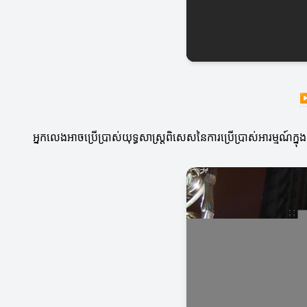
អ្នកលេងអាចប្រើប្រាស់យុទ្ធសាស្ត្រពិសេសនៃការប្រើប្រាស់អារម្មណ៍ក