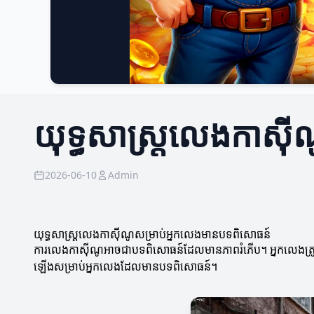
យុទ្ធសាស្ត្រលេងកាស៊
2026-06-10
Admin
យុទ្ធសាស្ត្រលេងកាស៊ីណូសម្រាប់អ្នកលេងមានបទពិសោធន៍
ការលេងកាស៊ីណូអាចជាបទពិសោធន៍ដែលមានភាពរំភើប។ អ្នកលេងត្រូវក
ឡើងសម្រាប់អ្នកលេងដែលមានបទពិសោធន៍។