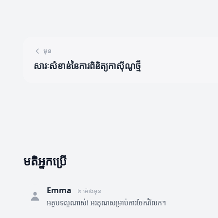
មុន
សារៈសំខាន់នៃការពិនិត្យកាស៊ីណូថ្មី
មតិអ្នកប្រើ
Emma
២ ម៉ោងមុន
អត្ថបទល្អណាស់! អរគុណសម្រាប់ការចែករំលែក។