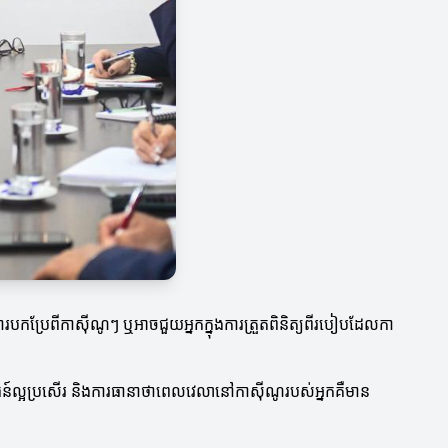
ារបកប្រែពីកាស៊ីណូៗ ឬអាចជួយអ្នកក្នុងការត្រួតពិនិត្យពីរបៀបដែលកា
សោធន៍ល្អប្រសើរ និងការធានាថាពេលវេលានៅកាស៊ីណូរបស់អ្នកគឺមាន