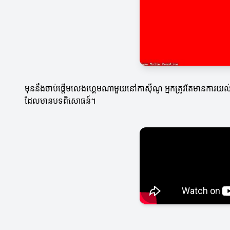
មុននឹងចាប់ផ្តើមលេងហ្គេមណាមួយនៅកាស៊ីណូ អ្នកត្រូវតែមានការយល់ដឹងអ
ដែលមានបទពិសោធន៍។