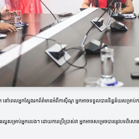
ជា។ នៅពេលអ្នកស្វែងរកព័ត៌មានអំពីកាស៊ីណូ អ្នកអាចទទួលបានទិន្នន័យសម្រាប់ក
័ត៌មានល្អសម្រាប់អ្នកលេង។ ដោយការប្រើប្រាស់វា អ្នកអាចសម្រេចបាននូវបទពិ