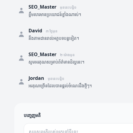
SEO_Master
មុននេះបន្តិច
ខ្លឹមសារមានប្រយោជន៍ខ្លាំងណាស់។
David
៣ ថ្ងៃមុន
នឹងតាមដានរាល់អត្ថបទបន្តទៀត។
SEO_Master
២ ម៉ោងមុន
សូមអរគុណសម្រាប់ព័ត៌មានដ៏ល្អនេះ។
Jordan
មុននេះបន្តិច
អរគុណច្រើនដែលបានផ្តល់ចំណេះដឹងថ្មីៗ។
បញ្ចេញមតិ