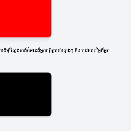
បីស្វែងរកព័ត៌មានពីអ្នកប្រើប្រាស់ផ្សេងៗ និងការវាយតម្លៃពីអ្នក