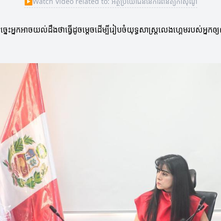
▶
Watch Video related to: អត្ថប្រយោជន៍នៃការពិនិត្យកាស៊ីណូ
ច្នេះអ្នកអាចយល់ដឹងថាធ្វើដូចម្តេចដើម្បីរៀបចំយុទ្ធសាស្ត្រលេងហ្គេមរបស់អ្ន