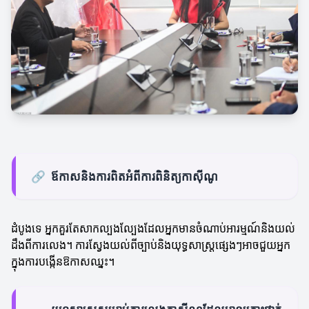
🔗
ឪកាសនិងការពិតអំពីការពិនិត្យកាស៊ីណូ
ដំបូងទេ អ្នកគួរតែសាកល្បងល្បែងដែលអ្នកមានចំណាប់អារម្មណ៍និងយល់
ដឹងពីការលេង។ ការស្វែងយល់ពីច្បាប់និងយុទ្ធសាស្រ្តផ្សេងៗអាចជួយអ្នក
ក្នុងការបង្កើនឱកាសឈ្នះ។