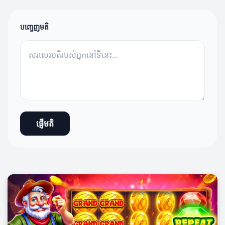
បញ្ចេញមតិ
ផ្ញើមតិ