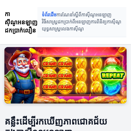
កា
ទំព័រដើម
ការណែនាំស្តីពីកាស៊ីណូអនឡាញ
ស៊ីណូអនឡាញ
វិធីសាស្ត្រដកប្រាក់ពីអនឡាញ
ការ​ពិនិត្យ​កាស៊ីណូ
ដកប្រាក់លឿន
យុទ្ធសាស្ត្រលេងកាស៊ីណូ
គន្លឹះដើម្បីរកឃើញភាពជោគជ័យ