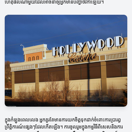
ហេតុផលណាមួយដែលអាចនាំឲ្យអ្នកមានបញ្ហាថវិកាឡើយ។
ក្នុងកំឡុងពេលលេង អ្នកគួរតែមានការយកចិត្តទុកដាក់ចំពោះការប្រារព្ធ
ព្រឹត្តិការណ៍ផ្សេងៗដែលកើតឡើង។ ការចូលរួមក្នុងកម្មវិធីពិសេសនិងការ